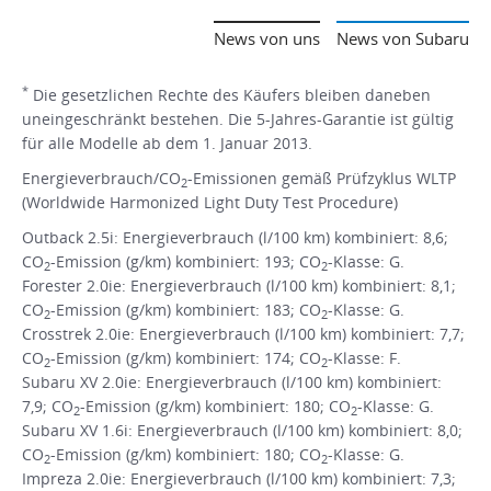
News von uns
News von Subaru
*
Die gesetzlichen Rechte des Käufers bleiben daneben
uneingeschränkt bestehen. Die 5-Jahres-Garantie ist gültig
für alle Modelle ab dem 1. Januar 2013.
Energieverbrauch/CO
-Emissionen gemäß Prüfzyklus WLTP
2
(Worldwide Harmonized Light Duty Test Procedure)
Outback 2.5i: Energieverbrauch (l/100 km) kombiniert: 8,6;
CO
-Emission (g/km) kombiniert: 193; CO
-Klasse: G.
2
2
Forester 2.0ie: Energieverbrauch (l/100 km) kombiniert: 8,1;
CO
-Emission (g/km) kombiniert: 183; CO
-Klasse: G.
2
2
Crosstrek 2.0ie: Energieverbrauch (l/100 km) kombiniert: 7,7;
CO
-Emission (g/km) kombiniert: 174; CO
-Klasse: F.
2
2
Subaru XV 2.0ie: Energieverbrauch (l/100 km) kombiniert:
7,9; CO
-Emission (g/km) kombiniert: 180; CO
-Klasse: G.
2
2
Subaru XV 1.6i: Energieverbrauch (l/100 km) kombiniert: 8,0;
CO
-Emission (g/km) kombiniert: 180; CO
-Klasse: G.
2
2
Impreza 2.0ie: Energieverbrauch (l/100 km) kombiniert: 7,3;